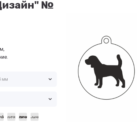
Дизайн" №
м,
ние.
4 мм