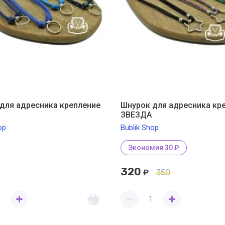
для адресника крепление
Шнурок для адресника кр
О
ЗВЕЗДА
op
Bublik Shop
Экономия 30 ₽
320
₽
350