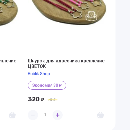
епление
Шнурок для адресника крепление
Шнуро
ЦВЕТОК
СЕРД
Bublik Shop
Bublik
Экономия 30 ₽
Экон
320
320
₽
350