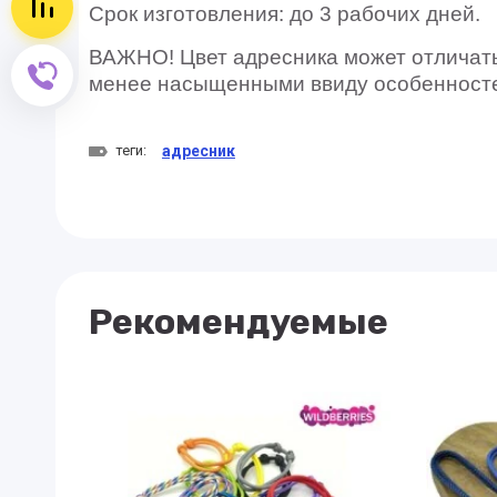
Сравнение
Срок изготовления: до 3 рабочих дней.
ВАЖНО! Цвет адресника может отличатьс
Обратный звонок
менее насыщенными ввиду особенност
теги:
адресник
Рекомендуемые