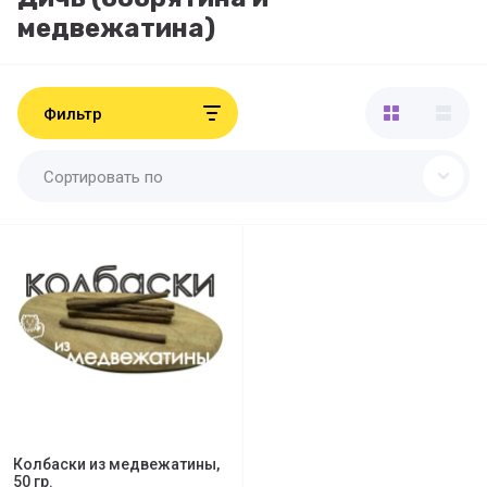
медвежатина)
Фильтр
Сортировать по
Колбаски из медвежатины,
50 гр.